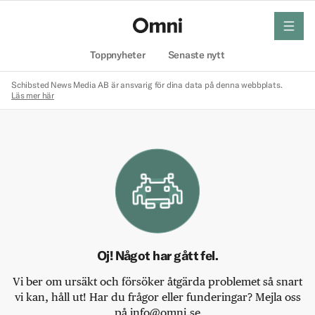
meny
Hem
Toppnyheter
Senaste nytt
Schibsted News Media AB är ansvarig för dina data på denna webbplats.
Läs mer här
Oj! Något har gått fel.
Vi ber om ursäkt och försöker åtgärda problemet så snart
vi kan, håll ut! Har du frågor eller funderingar? Mejla oss
på info@omni.se