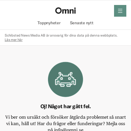
meny
Hem
Toppnyheter
Senaste nytt
Schibsted News Media AB är ansvarig för dina data på denna webbplats.
Läs mer här
Oj! Något har gått fel.
Vi ber om ursäkt och försöker åtgärda problemet så snart
vi kan, håll ut! Har du frågor eller funderingar? Mejla oss
på info@omni.se