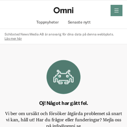
meny
Hem
Toppnyheter
Senaste nytt
Schibsted News Media AB är ansvarig för dina data på denna webbplats.
Läs mer här
Oj! Något har gått fel.
Vi ber om ursäkt och försöker åtgärda problemet så snart
vi kan, håll ut! Har du frågor eller funderingar? Mejla oss
på info@omni.se