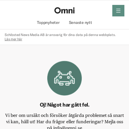
meny
Hem
Toppnyheter
Senaste nytt
Schibsted News Media AB är ansvarig för dina data på denna webbplats.
Läs mer här
Oj! Något har gått fel.
Vi ber om ursäkt och försöker åtgärda problemet så snart
vi kan, håll ut! Har du frågor eller funderingar? Mejla oss
på info@omni.se