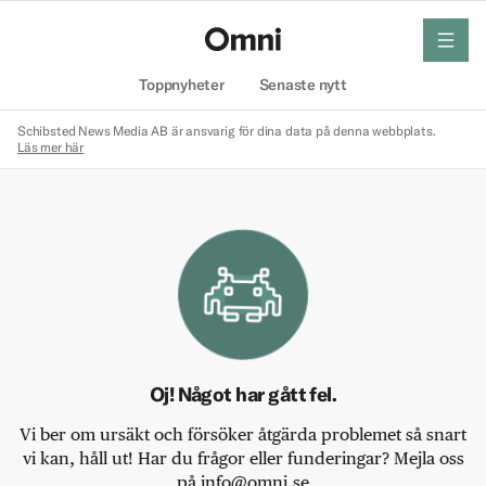
meny
Hem
Toppnyheter
Senaste nytt
Schibsted News Media AB är ansvarig för dina data på denna webbplats.
Läs mer här
Oj! Något har gått fel.
Vi ber om ursäkt och försöker åtgärda problemet så snart
vi kan, håll ut! Har du frågor eller funderingar? Mejla oss
på info@omni.se