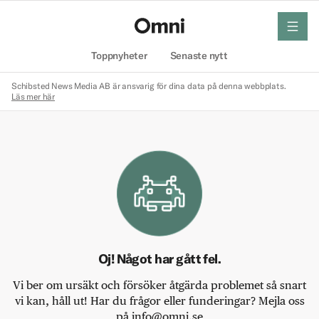
meny
Hem
Toppnyheter
Senaste nytt
Schibsted News Media AB är ansvarig för dina data på denna webbplats.
Läs mer här
Oj! Något har gått fel.
Vi ber om ursäkt och försöker åtgärda problemet så snart
vi kan, håll ut! Har du frågor eller funderingar? Mejla oss
på info@omni.se