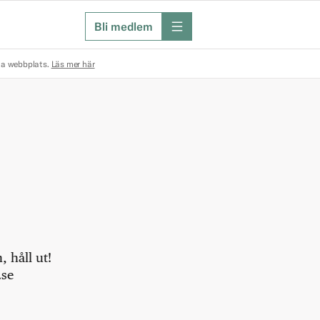
Bli medlem
meny
na webbplats.
Läs mer här
 håll ut!
.se