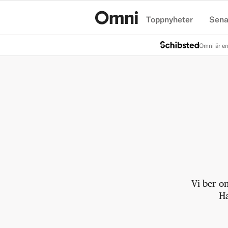
Toppnyheter
Sena
Hem
Omni är en
Vi ber o
Ha