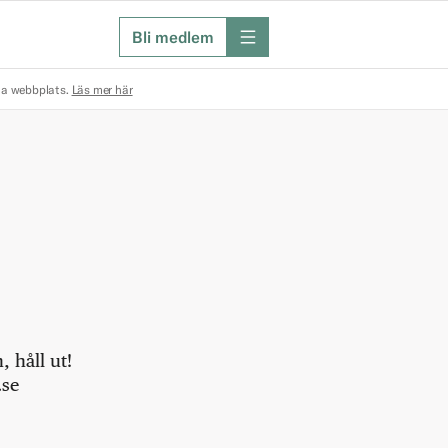
Bli medlem
meny
na webbplats.
Läs mer här
 håll ut!
.se