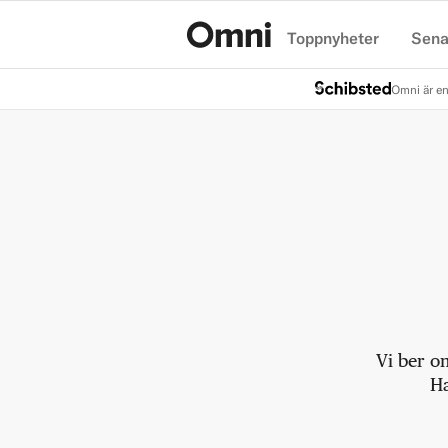
Toppnyheter
Sena
Hem
Omni är en
Vi ber o
Ha