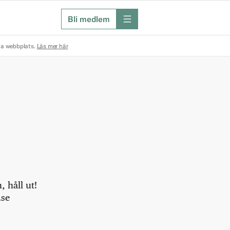
Bli medlem
meny
na webbplats.
Läs mer här
 håll ut!
.se