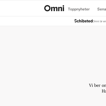
Toppnyheter
Sena
Hem
Omni är en
Vi ber o
Ha