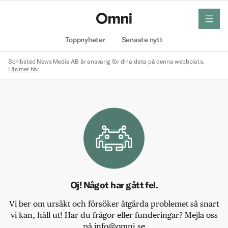
meny
Hem
Toppnyheter
Senaste nytt
Schibsted News Media AB är ansvarig för dina data på denna webbplats.
Läs mer här
Oj! Något har gått fel.
Vi ber om ursäkt och försöker åtgärda problemet så snart
vi kan, håll ut! Har du frågor eller funderingar? Mejla oss
på info@omni.se