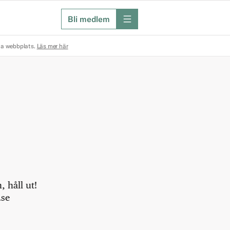
Bli medlem
meny
na webbplats.
Läs mer här
 håll ut!
.se