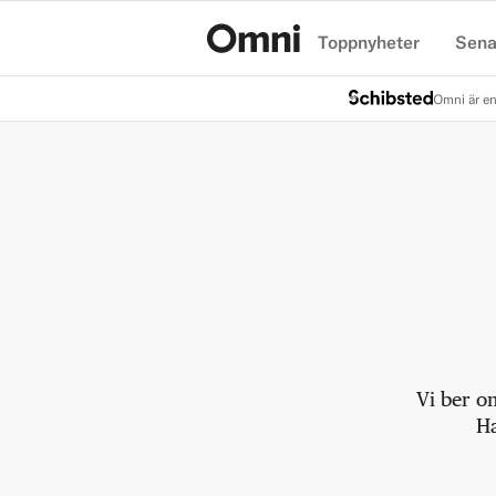
Toppnyheter
Sena
Hem
Omni är en
Vi ber o
Ha