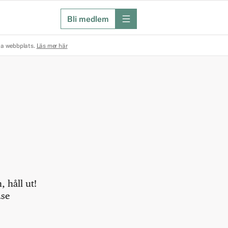
Bli medlem
meny
na webbplats.
Läs mer här
 håll ut!
.se