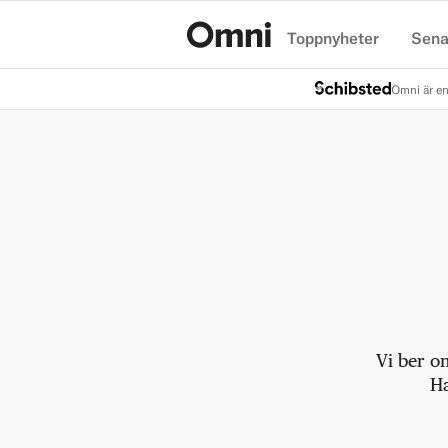
Toppnyheter
Sena
Hem
Omni är en
Vi ber o
Ha