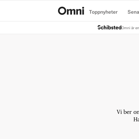
Toppnyheter
Sena
Hem
Omni är en
Vi ber o
Ha