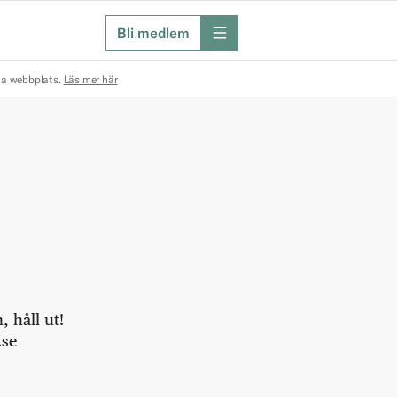
Bli medlem
meny
na webbplats.
Läs mer här
 håll ut!
.se