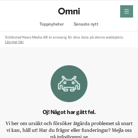
meny
Hem
Toppnyheter
Senaste nytt
Schibsted News Media AB är ansvarig för dina data på denna webbplats.
Läs mer här
Oj! Något har gått fel.
Vi ber om ursäkt och försöker åtgärda problemet så snart
vi kan, håll ut! Har du frågor eller funderingar? Mejla oss
på info@omni.se