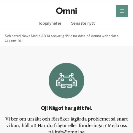
meny
Hem
Toppnyheter
Senaste nytt
Schibsted News Media AB är ansvarig för dina data på denna webbplats.
Läs mer här
Oj! Något har gått fel.
Vi ber om ursäkt och försöker åtgärda problemet så snart
vi kan, håll ut! Har du frågor eller funderingar? Mejla oss
på info@omni.se