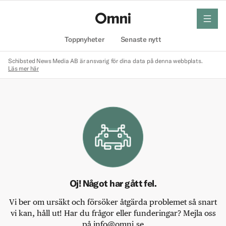
meny
Hem
Toppnyheter
Senaste nytt
Schibsted News Media AB är ansvarig för dina data på denna webbplats.
Läs mer här
Oj! Något har gått fel.
Vi ber om ursäkt och försöker åtgärda problemet så snart
vi kan, håll ut! Har du frågor eller funderingar? Mejla oss
på info@omni.se