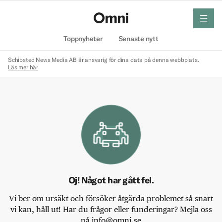
meny
Hem
Toppnyheter
Senaste nytt
Schibsted News Media AB är ansvarig för dina data på denna webbplats.
Läs mer här
Oj! Något har gått fel.
Vi ber om ursäkt och försöker åtgärda problemet så snart
vi kan, håll ut! Har du frågor eller funderingar? Mejla oss
på info@omni.se