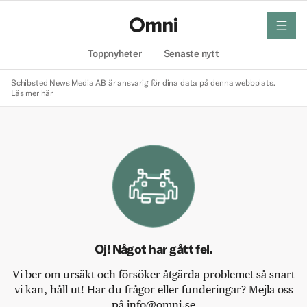
meny
Hem
Toppnyheter
Senaste nytt
Schibsted News Media AB är ansvarig för dina data på denna webbplats.
Läs mer här
Oj! Något har gått fel.
Vi ber om ursäkt och försöker åtgärda problemet så snart
vi kan, håll ut! Har du frågor eller funderingar? Mejla oss
på info@omni.se