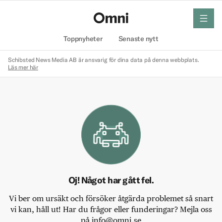
meny
Hem
Toppnyheter
Senaste nytt
Schibsted News Media AB är ansvarig för dina data på denna webbplats.
Läs mer här
Oj! Något har gått fel.
Vi ber om ursäkt och försöker åtgärda problemet så snart
vi kan, håll ut! Har du frågor eller funderingar? Mejla oss
på info@omni.se