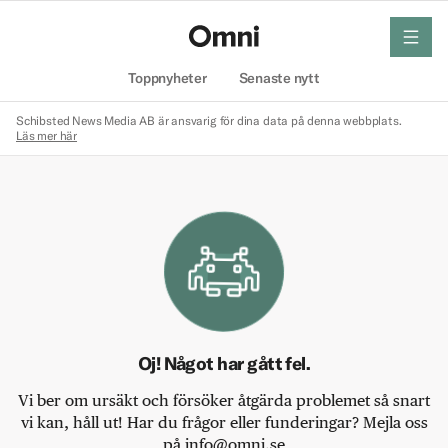
meny
Hem
Toppnyheter
Senaste nytt
Schibsted News Media AB är ansvarig för dina data på denna webbplats.
Läs mer här
Oj! Något har gått fel.
Vi ber om ursäkt och försöker åtgärda problemet så snart
vi kan, håll ut! Har du frågor eller funderingar? Mejla oss
på info@omni.se