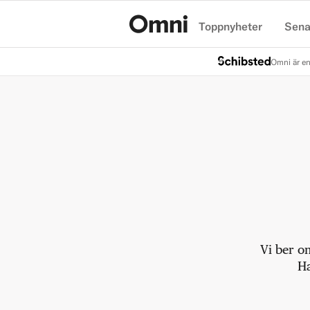
Toppnyheter
Sena
Hem
Omni är en
Vi ber o
Ha