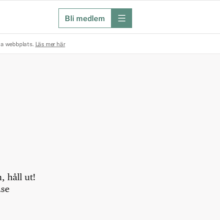
Bli medlem
meny
na webbplats.
Läs mer här
 håll ut!
.se