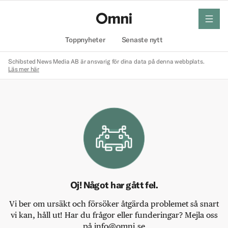
meny
Hem
Toppnyheter
Senaste nytt
Schibsted News Media AB är ansvarig för dina data på denna webbplats.
Läs mer här
Oj! Något har gått fel.
Vi ber om ursäkt och försöker åtgärda problemet så snart
vi kan, håll ut! Har du frågor eller funderingar? Mejla oss
på info@omni.se