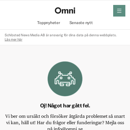
meny
Hem
Toppnyheter
Senaste nytt
Schibsted News Media AB är ansvarig för dina data på denna webbplats.
Läs mer här
Oj! Något har gått fel.
Vi ber om ursäkt och försöker åtgärda problemet så snart
vi kan, håll ut! Har du frågor eller funderingar? Mejla oss
på info@omni.se