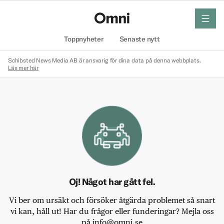
meny
Hem
Toppnyheter
Senaste nytt
Schibsted News Media AB är ansvarig för dina data på denna webbplats.
Läs mer här
Oj! Något har gått fel.
Vi ber om ursäkt och försöker åtgärda problemet så snart
vi kan, håll ut! Har du frågor eller funderingar? Mejla oss
på info@omni.se