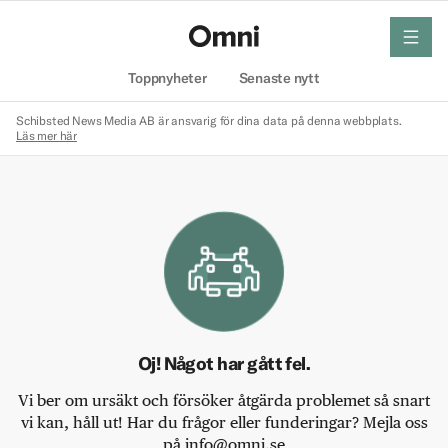
meny
Hem
Toppnyheter
Senaste nytt
Schibsted News Media AB är ansvarig för dina data på denna webbplats.
Läs mer här
Oj! Något har gått fel.
Vi ber om ursäkt och försöker åtgärda problemet så snart
vi kan, håll ut! Har du frågor eller funderingar? Mejla oss
på info@omni.se