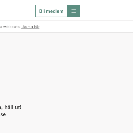
Bli medlem
meny
na webbplats.
Läs mer här
 håll ut!
.se