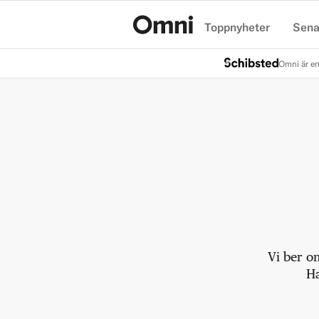
Toppnyheter
Sena
Hem
Omni är en
Vi ber o
Ha