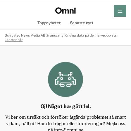
meny
Hem
Toppnyheter
Senaste nytt
Schibsted News Media AB är ansvarig för dina data på denna webbplats.
Läs mer här
Oj! Något har gått fel.
Vi ber om ursäkt och försöker åtgärda problemet så snart
vi kan, håll ut! Har du frågor eller funderingar? Mejla oss
på info@omni.se