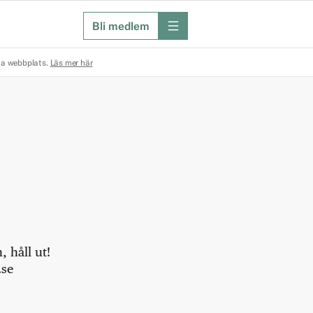
Bli medlem
meny
na webbplats.
Läs mer här
 håll ut!
.se