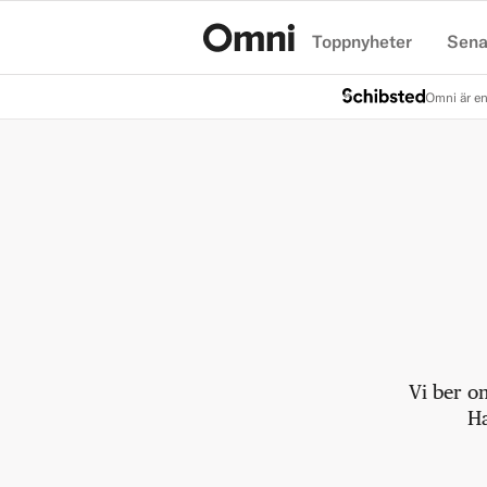
Toppnyheter
Sena
Hem
Omni är en
Vi ber o
Ha