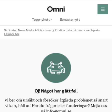
meny
Hem
Toppnyheter
Senaste nytt
Schibsted News Media AB är ansvarig för dina data på denna webbplats.
Läs mer här
Oj! Något har gått fel.
Vi ber om ursäkt och försöker åtgärda problemet så snart
vi kan, håll ut! Har du frågor eller funderingar? Mejla oss
på info@omni.se