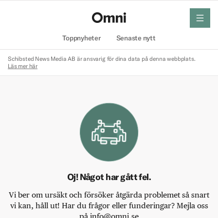
meny
Hem
Toppnyheter
Senaste nytt
Schibsted News Media AB är ansvarig för dina data på denna webbplats.
Läs mer här
Oj! Något har gått fel.
Vi ber om ursäkt och försöker åtgärda problemet så snart
vi kan, håll ut! Har du frågor eller funderingar? Mejla oss
på info@omni.se