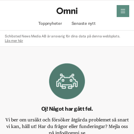
meny
Hem
Toppnyheter
Senaste nytt
Schibsted News Media AB är ansvarig för dina data på denna webbplats.
Läs mer här
Oj! Något har gått fel.
Vi ber om ursäkt och försöker åtgärda problemet så snart
vi kan, håll ut! Har du frågor eller funderingar? Mejla oss
på info@omni.se