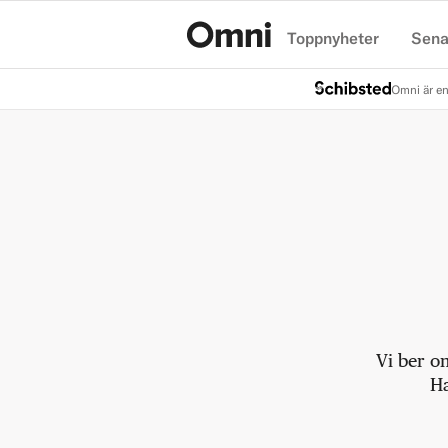
Toppnyheter
Sena
Hem
Omni är en
Vi ber o
Ha