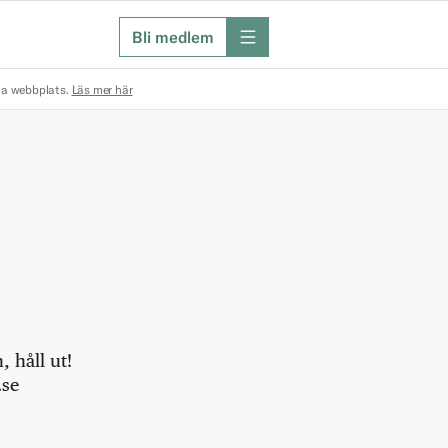
Bli medlem
meny
na webbplats.
Läs mer här
 håll ut!
.se