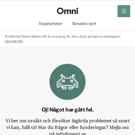
meny
Hem
Toppnyheter
Senaste nytt
Schibsted News Media AB är ansvarig för dina data på denna webbplats.
Läs mer här
Oj! Något har gått fel.
Vi ber om ursäkt och försöker åtgärda problemet så snart
vi kan, håll ut! Har du frågor eller funderingar? Mejla oss
på info@omni.se