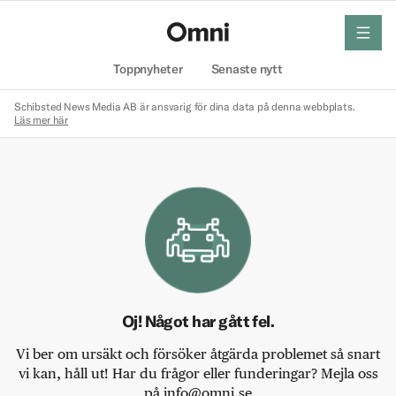
meny
Hem
Toppnyheter
Senaste nytt
Schibsted News Media AB är ansvarig för dina data på denna webbplats.
Läs mer här
Oj! Något har gått fel.
Vi ber om ursäkt och försöker åtgärda problemet så snart
vi kan, håll ut! Har du frågor eller funderingar? Mejla oss
på info@omni.se