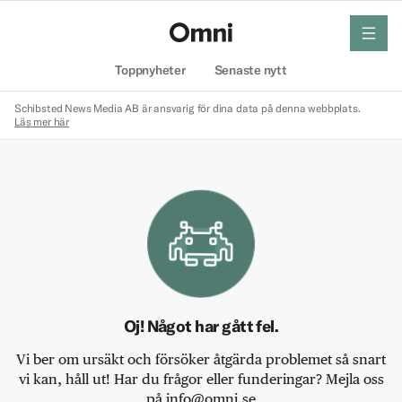
meny
Hem
Toppnyheter
Senaste nytt
Schibsted News Media AB är ansvarig för dina data på denna webbplats.
Läs mer här
Oj! Något har gått fel.
Vi ber om ursäkt och försöker åtgärda problemet så snart
vi kan, håll ut! Har du frågor eller funderingar? Mejla oss
på info@omni.se