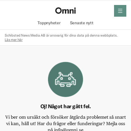
meny
Hem
Toppnyheter
Senaste nytt
Schibsted News Media AB är ansvarig för dina data på denna webbplats.
Läs mer här
Oj! Något har gått fel.
Vi ber om ursäkt och försöker åtgärda problemet så snart
vi kan, håll ut! Har du frågor eller funderingar? Mejla oss
på info@omni.se