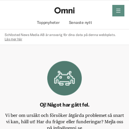
meny
Hem
Toppnyheter
Senaste nytt
Schibsted News Media AB är ansvarig för dina data på denna webbplats.
Läs mer här
Oj! Något har gått fel.
Vi ber om ursäkt och försöker åtgärda problemet så snart
vi kan, håll ut! Har du frågor eller funderingar? Mejla oss
på info@omni.se