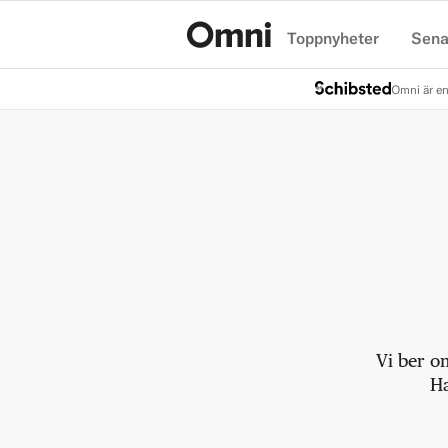
Toppnyheter
Sena
Hem
Omni är en
Vi ber o
Ha