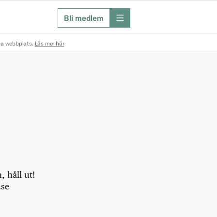
Bli medlem
meny
na webbplats.
Läs mer här
 håll ut!
.se