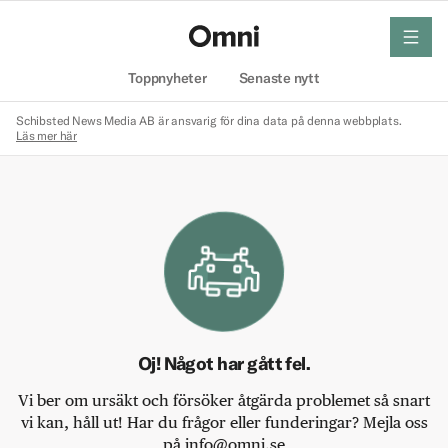
meny
Hem
Toppnyheter
Senaste nytt
Schibsted News Media AB är ansvarig för dina data på denna webbplats.
Läs mer här
Oj! Något har gått fel.
Vi ber om ursäkt och försöker åtgärda problemet så snart
vi kan, håll ut! Har du frågor eller funderingar? Mejla oss
på info@omni.se