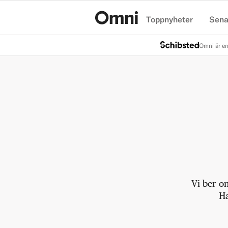
Toppnyheter
Sena
Hem
Omni är en
Vi ber o
Ha