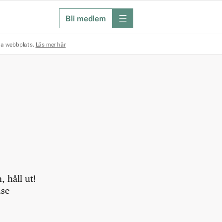
Bli medlem
meny
na webbplats.
Läs mer här
 håll ut!
.se