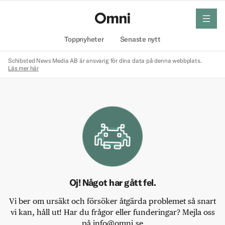
meny
Hem
Toppnyheter
Senaste nytt
Schibsted News Media AB är ansvarig för dina data på denna webbplats.
Läs mer här
Oj! Något har gått fel.
Vi ber om ursäkt och försöker åtgärda problemet så snart
vi kan, håll ut! Har du frågor eller funderingar? Mejla oss
på info@omni.se