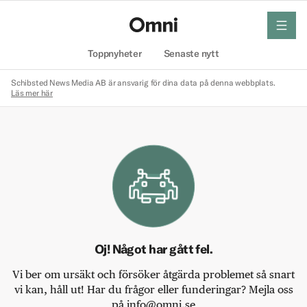
meny
Hem
Toppnyheter
Senaste nytt
Schibsted News Media AB är ansvarig för dina data på denna webbplats.
Läs mer här
Oj! Något har gått fel.
Vi ber om ursäkt och försöker åtgärda problemet så snart
vi kan, håll ut! Har du frågor eller funderingar? Mejla oss
på info@omni.se