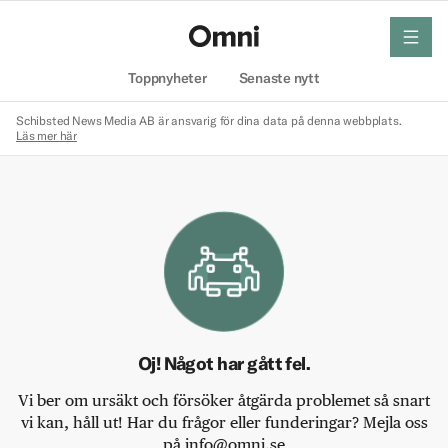
meny
Hem
Toppnyheter
Senaste nytt
Schibsted News Media AB är ansvarig för dina data på denna webbplats.
Läs mer här
Oj! Något har gått fel.
Vi ber om ursäkt och försöker åtgärda problemet så snart
vi kan, håll ut! Har du frågor eller funderingar? Mejla oss
på info@omni.se