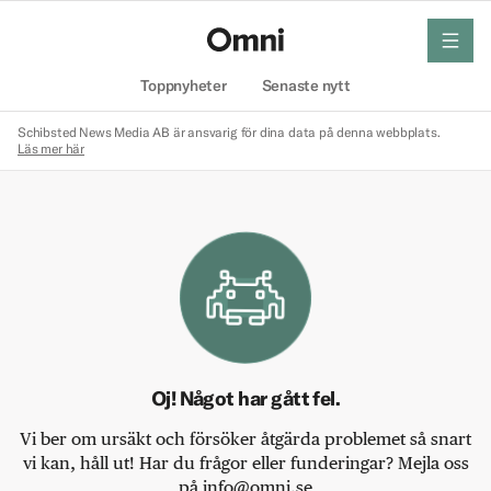
meny
Hem
Toppnyheter
Senaste nytt
Schibsted News Media AB är ansvarig för dina data på denna webbplats.
Läs mer här
Oj! Något har gått fel.
Vi ber om ursäkt och försöker åtgärda problemet så snart
vi kan, håll ut! Har du frågor eller funderingar? Mejla oss
på info@omni.se