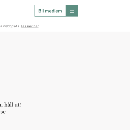
Bli medlem
meny
na webbplats.
Läs mer här
 håll ut!
.se