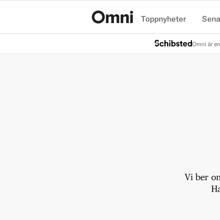
Toppnyheter
Sena
Hem
Omni är en
Vi ber o
Ha