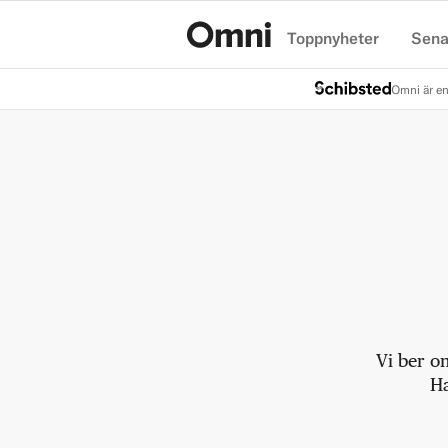
Toppnyheter
Sena
Hem
Omni är en
Vi ber o
Ha