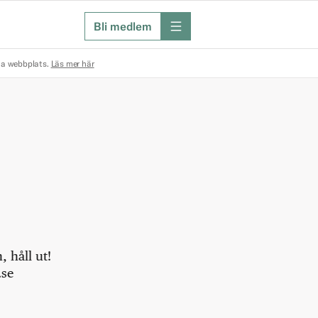
Bli medlem
meny
na webbplats.
Läs mer här
 håll ut!
.se