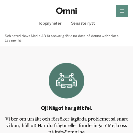
meny
Hem
Toppnyheter
Senaste nytt
Schibsted News Media AB är ansvarig för dina data på denna webbplats.
Läs mer här
Oj! Något har gått fel.
Vi ber om ursäkt och försöker åtgärda problemet så snart
vi kan, håll ut! Har du frågor eller funderingar? Mejla oss
på info@omni.se