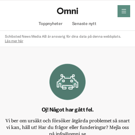
meny
Hem
Toppnyheter
Senaste nytt
Schibsted News Media AB är ansvarig för dina data på denna webbplats.
Läs mer här
Oj! Något har gått fel.
Vi ber om ursäkt och försöker åtgärda problemet så snart
vi kan, håll ut! Har du frågor eller funderingar? Mejla oss
på info@omni.se