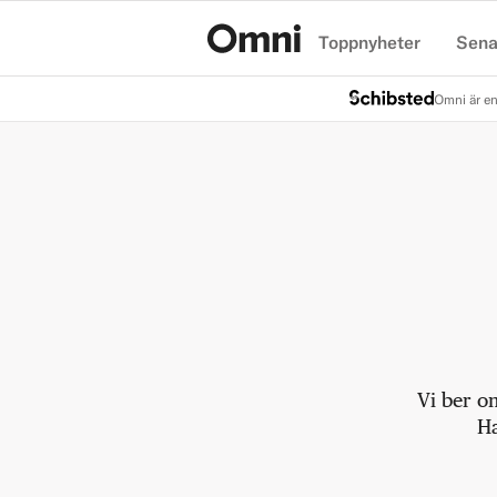
Toppnyheter
Sena
Hem
Omni är en
Vi ber o
Ha