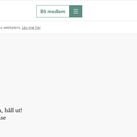
Bli medlem
meny
na webbplats.
Läs mer här
 håll ut!
.se