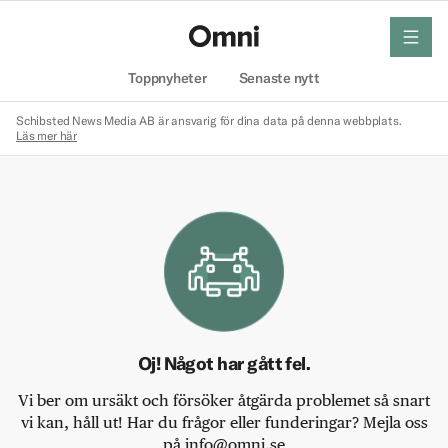
meny
Hem
Toppnyheter
Senaste nytt
Schibsted News Media AB är ansvarig för dina data på denna webbplats.
Läs mer här
Oj! Något har gått fel.
Vi ber om ursäkt och försöker åtgärda problemet så snart
vi kan, håll ut! Har du frågor eller funderingar? Mejla oss
på info@omni.se